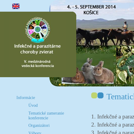
Tematic
Informácie
Úvod
Tematické zameranie
1. Infekčné a para
konferencie
2. Infekčné a para
Organizátori
3. Infekčné a para
Výbory