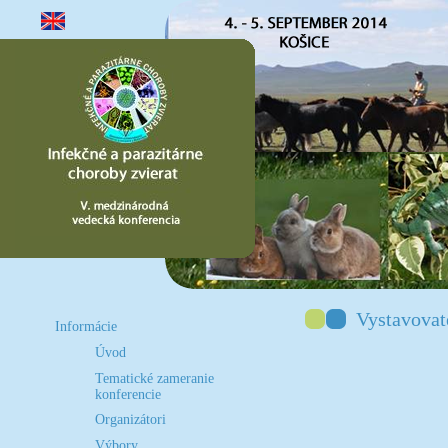
Vystavovat
Informácie
Úvod
Tematické zameranie
konferencie
Organizátori
Výbory